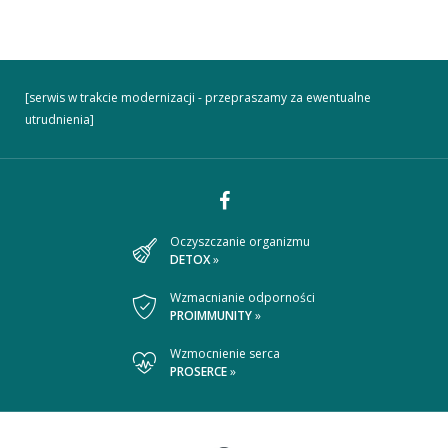
[serwis w trakcie modernizacji - przepraszamy za ewentualne
utrudnienia]
Dołącz
Oczyszczanie organizmu
DETOX
»
do
nas
Wzmacnianie odporności
PROIMMUNITY
»
na
Wzmocnienie serca
Facebooku
PROSERCE
»