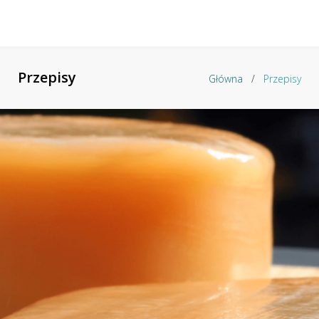
Przepisy
Główna
/
Przepisy
Tag:
Przepisy