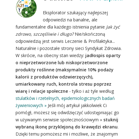
Eksplorator szukający najlepszej
odpowiedzi na banalne, ale
fundamentalne dla każdego istnienia pytanie
Jak żyć
zdrowo, szczęśliwie i długo?
Nie/skończoną
odpowiedzią jest serwis Leczenie & Profilaktyka...
Naturalnie i pozostałe strony sieci Syndykat Zdrowia.
W skrócie, na obecny stan wiedzy:
jadłospis oparty
o nieprzetworzone lub niskoprzetworzone
produkty roślinne (maksymalnie 10% podaży
kalorii z produktów odzwierzęcych),
umiarkowany ruch, kontrola stresu poprzez
wiarę i relacje społeczne
- tylko i aż tyle według
stulatków i rzetelnych, epidemiologicznych badań
żywieniowych »
Jeśli mój artykuł jakkolwiek Ci
pomógł, możesz się odwdzięczyć udostępniając go
w używanym serwisie społecznościowym »
stuknij
wybraną ikonę przyklejoną do krawędzi ekranu
.
Dzięki temu pomożesz mi i możliwe, że znajomym