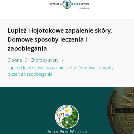
Łupież i łojotokowe zapalenie skóry.
Domowe sposoby leczenia i
zapobiegania
Główna
/
Choroby skóry
/
Łupież i łojotokowe zapalenie skóry. Domowe sposoby
leczenia i zapobiegania
Autor
Piotr W Lip.ski