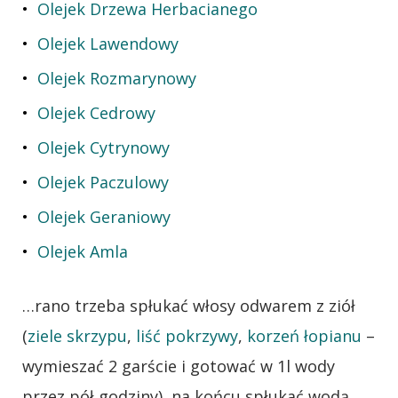
Olejek Drzewa Herbacianego
Olejek Lawendowy
Olejek Rozmarynowy
Olejek Cedrowy
Olejek Cytrynowy
Olejek Paczulowy
Olejek Geraniowy
Olejek Amla
…rano trzeba spłukać włosy odwarem z ziół
(
ziele skrzypu
,
liść pokrzywy
,
korzeń łopianu
–
wymieszać 2 garście i gotować w 1l wody
przez pół godziny), na końcu spłukać wodą.