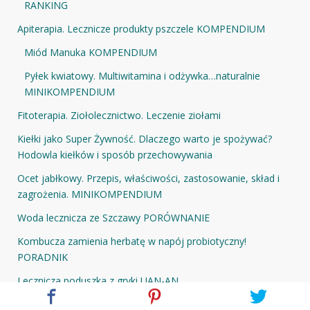
RANKING
Apiterapia. Lecznicze produkty pszczele KOMPENDIUM
Miód Manuka KOMPENDIUM
Pyłek kwiatowy. Multiwitamina i odżywka…naturalnie
MINIKOMPENDIUM
Fitoterapia. Ziołolecznictwo. Leczenie ziołami
Kiełki jako Super Żywność. Dlaczego warto je spożywać?
Hodowla kiełków i sposób przechowywania
Ocet jabłkowy. Przepis, właściwości, zastosowanie, skład i
zagrożenia. MINIKOMPENDIUM
Woda lecznicza ze Szczawy PORÓWNANIE
Kombucza zamienia herbatę w napój probiotyczny!
PORADNIK
Lecznicza poduszka z gryki UAN-AN
Domowe SPA i przełomowa higiena BEZ CHEMII