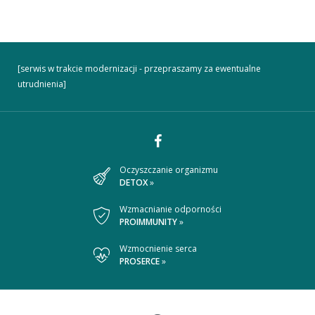
[serwis w trakcie modernizacji - przepraszamy za ewentualne
utrudnienia]
Dołącz
Oczyszczanie organizmu
DETOX
»
do
nas
Wzmacnianie odporności
PROIMMUNITY
»
na
Wzmocnienie serca
Facebooku
PROSERCE
»