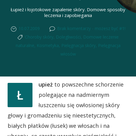
Łupież i łojotokowe zapalenie skóry. Domowe sposoby
leczenia i zapobiegania
10.07.2009
Brak komentarzy - możesz być #1!
Choroby skóry
,
Dolegliwości
,
Domowe leczenie
naturalne
,
Kosmetyka
,
Pielęgnacja skóry
,
Pielęgnacja
włosów
upież
to powszechne schorzenie
Ł
polegające na nadmiernym
łuszczeniu się owłosionej skóry
głowy i gromadzeniu się nieestetycznych,
białych płatków (łusek) we włosach i na