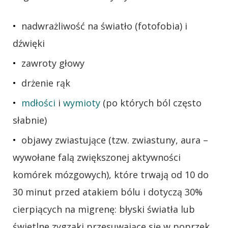
nadwrażliwość na światło (fotofobia) i
dźwięki
zawroty głowy
drżenie rąk
mdłości
i
wymioty
(po których ból często
słabnie)
objawy zwiastujące (tzw. zwiastuny, aura –
wywołane falą zwiększonej aktywności
komórek mózgowych), które trwają od 10 do
30 minut przed atakiem bólu i dotyczą 30%
cierpiących na migrenę: błyski światła lub
świetlne zygzaki przesuwające się w poprzek