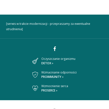
[serwis w trakcie modernizacji - przepraszamy za ewentualne
utrudnienia]
Dołącz
Oczyszczanie organizmu
DETOX
»
do
nas
Wzmacnianie odporności
PROIMMUNITY
»
na
Wzmocnienie serca
Facebooku
PROSERCE
»