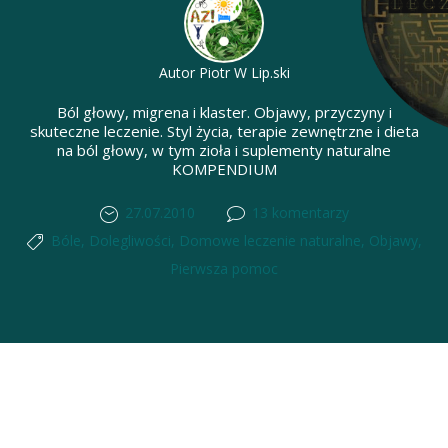
Autor
Piotr W Lip.ski
Ból głowy, migrena i klaster. Objawy, przyczyny i
skuteczne leczenie. Styl życia, terapie zewnętrzne i dieta
na ból głowy, w tym zioła i suplementy naturalne
KOMPENDIUM
27.07.2010
13 komentarzy
Bóle
,
Dolegliwości
,
Domowe leczenie naturalne
,
Objawy
,
Pierwsza pomoc