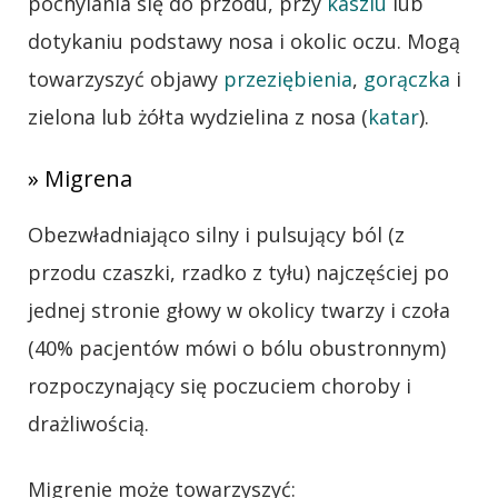
pochylania się do przodu, przy
kaszlu
lub
dotykaniu podstawy nosa i okolic oczu. Mogą
towarzyszyć objawy
przeziębienia
,
gorączka
i
zielona lub żółta wydzielina z nosa (
katar
).
» Migrena
Obezwładniająco silny i pulsujący ból (z
przodu czaszki, rzadko z tyłu) najczęściej po
jednej stronie głowy w okolicy twarzy i czoła
(40% pacjentów mówi o bólu obustronnym)
rozpoczynający się poczuciem choroby i
drażliwością.
Migrenie może towarzyszyć: