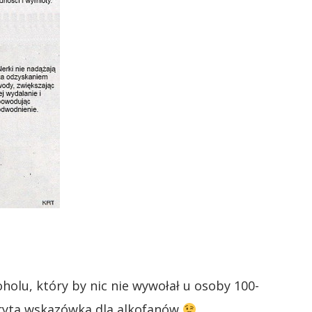
holu, który by nic nie wywołał u osoby 100-
ukryta wskazówka dla alkofanów