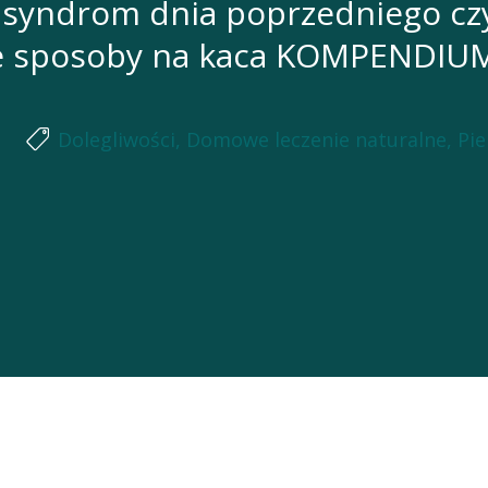
e, syndrom dnia poprzedniego c
e sposoby na kaca KOMPENDIU
Dolegliwości
,
Domowe leczenie naturalne
,
Pi