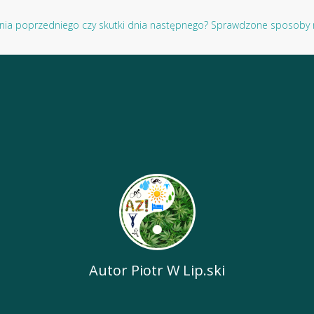
om dnia poprzedniego czy skutki dnia następnego? Sprawdzone spos
Autor
Piotr W Lip.ski