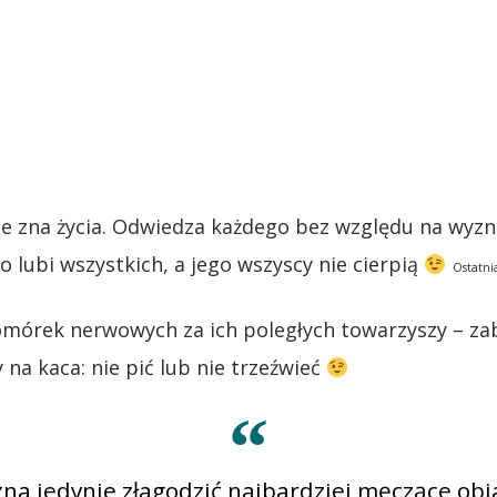
ie zna życia. Odwiedza każdego bez względu na wyznan
o lubi wszystkich, a jego wszyscy nie cierpią
Ostatni
omórek nerwowych za ich poległych towarzyszy – zab
a kaca: nie pić lub nie trzeźwieć
a jedynie złagodzić najbardziej męczące obj