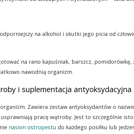
 odporniejszy na alkohol i skutki jego picia od czło
gotować na rano kapuśniak, barszcz, pomidorówkę, 
odatkowo nawodnią organizm.
roby i suplementacja antyoksydacyjna
ca organizm. Zawiera zestaw antyoksydantów o nazwi
prawniają pracę wątroby. Jest to szczególnie isto
anie
nasion ostropestu
do każdego posiłku lub jedzen