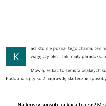
ac! Kto nie poznał tego chama, ten n
K
wagę czy płeć. Taki mały paradoks, b
Mówią, że kac to zemsta ocalałych k
Podobno są tylko 2 naprawdę skuteczne sposoby n
Najlepszy sposób na kaca to czas!
Możn