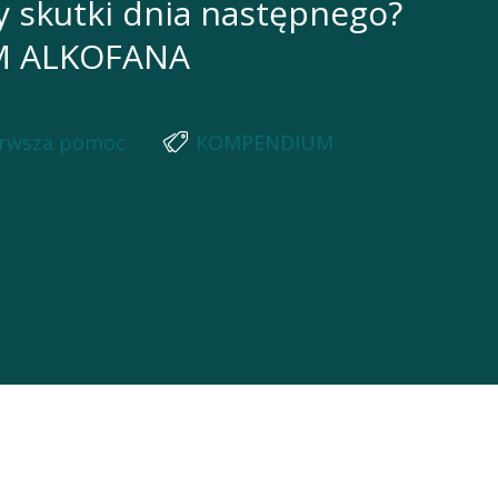
zy skutki dnia następnego?
M ALKOFANA
erwsza pomoc
KOMPENDIUM