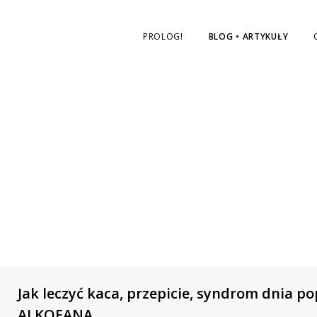
nas
na
PROLOG!
BLOG • ARTYKUŁY
Facebooku
Jak leczyć kaca, przepicie, syndrom dnia
ALKOFANA