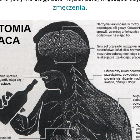
zmęczenia
.