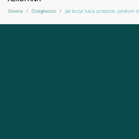
Główna
/
Dolegliwości
/
Jak leczyć kaca, przepicie, syndr