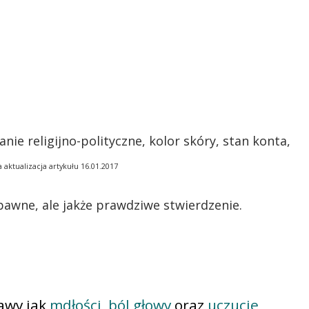
ie religijno-polityczne, kolor skóry, stan konta,
a aktualizacja artykułu 16.01.2017
awne, ale jakże prawdziwe stwierdzenie.
awy jak
mdłości
,
ból głowy
oraz
uczucie