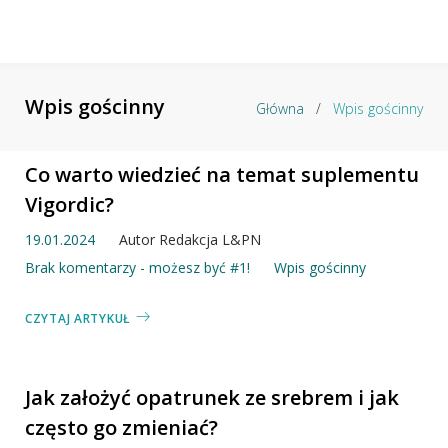
Wpis gościnny
Główna
/
Wpis gościnny
Kategoria:
Co warto wiedzieć na temat suplementu
Vigordic?
Wpis
gościnny
19.01.2024
Autor
Redakcja L&PN
Brak komentarzy - możesz być #1!
Wpis gościnny
CZYTAJ ARTYKUŁ
Jak założyć opatrunek ze srebrem i jak
często go zmieniać?