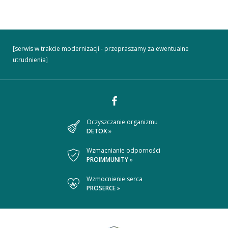
[serwis w trakcie modernizacji - przepraszamy za ewentualne
utrudnienia]
Dołącz
Oczyszczanie organizmu
DETOX
»
do
nas
Wzmacnianie odporności
PROIMMUNITY
»
na
Wzmocnienie serca
Facebooku
PROSERCE
»