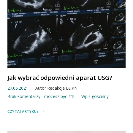
Jak wybrać odpowiedni aparat USG?
27.05.2021
Autor
Redakcja L&PN
Brak komentarzy - możesz być #1!
Wpis gościnny
CZYTAJ ARTYKUŁ