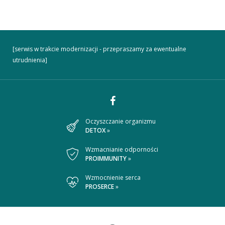
[serwis w trakcie modernizacji - przepraszamy za ewentualne
utrudnienia]
Dołącz
Oczyszczanie organizmu
DETOX
»
do
nas
Wzmacnianie odporności
PROIMMUNITY
»
na
Wzmocnienie serca
Facebooku
PROSERCE
»