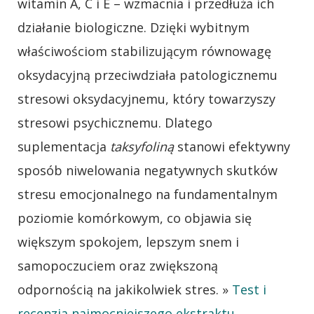
witamin A, C i E – wzmacnia i przedłuża ich
działanie biologiczne. Dzięki wybitnym
właściwościom stabilizującym równowagę
oksydacyjną przeciwdziała patologicznemu
stresowi oksydacyjnemu, który towarzyszy
stresowi psychicznemu. Dlatego
suplementacja
taksyfoliną
stanowi efektywny
sposób niwelowania negatywnych skutków
stresu emocjonalnego na fundamentalnym
poziomie komórkowym, co objawia się
większym spokojem, lepszym snem i
samopoczuciem oraz zwiększoną
odpornością na jakikolwiek stres. »
Test i
recenzja najmocniejszego ekstraktu