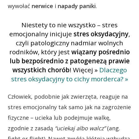
wywołać
nerwice
i
napady paniki
.
Niestety to nie wszystko – stres
emocjonalny inicjuje
stres oksydacyjny
,
czyli patologiczny nadmiar wolnych
rodników, który jest
wiązany pośrednio
lub bezpośrednio z patogenezą prawie
wszystkich chorób
! Więcej »
Dlaczego
stres oksydacyjny to cichy morderca? »
Człowiek, podobnie jak zwierzęta, reaguje na
stres emocjonalny tak samo jak na zagrożenie
fizyczne – ucieka lub podejmuje walkę,
zgodnie z zasadą
“uciekaj albo walcz”
(ang.
fight or flight). Nawet zwykła kłótnia wzbudza