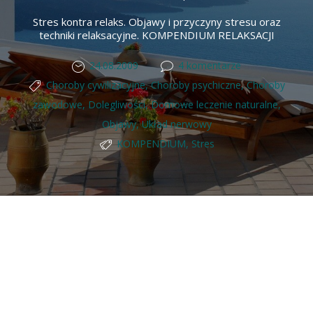
Stres kontra relaks. Objawy i przyczyny stresu oraz
techniki relaksacyjne. KOMPENDIUM RELAKSACJI
24.08.2009
4 komentarze
Choroby cywilizacyjne
,
Choroby psychiczne
,
Choroby
zawodowe
,
Dolegliwości
,
Domowe leczenie naturalne
,
Objawy
,
Układ nerwowy
KOMPENDIUM
,
Stres