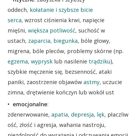
oddech,
kołatanie i szybsze bicie
serca
, wzrost ciśnienia krwi, napięcie
mięśni,
większa potliwość
, suchość w
ustach,
zaparcia
,
biegunka
, bóle głowy,
migrena, bóle pleców, problemy skórne (np.
egzema
,
wyprysk
lub nasilenie
trądziku
),
szybkie męczenie się, bezsenność, ataki
paniki, zaostrzenie objawów
astmy
, uczucie
zimna, drętwienie kończyn lub wokół ust
emocjonalne
:
zdenerwowanie,
apatia
,
depresja
,
lęk
, płaczliw
ość, złość i agresja, wahania nastroju,
niezdolność do wyrażania i odczuwania emocji