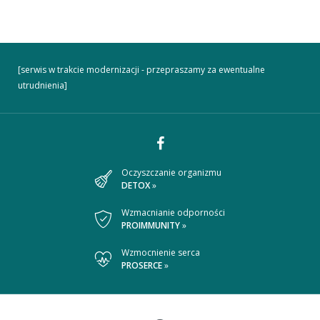
[serwis w trakcie modernizacji - przepraszamy za ewentualne
utrudnienia]
Dołącz
Oczyszczanie organizmu
DETOX
»
do
nas
Wzmacnianie odporności
PROIMMUNITY
»
na
Wzmocnienie serca
Facebooku
PROSERCE
»