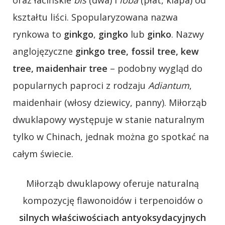
oraz łacińskie
bis
(dwa) i
loba
(płat, klapa) od
kształtu liści. Spopularyzowana nazwa
rynkowa to
ginkgo
,
gingko
lub
ginko
. Nazwy
anglojęzyczne
ginkgo tree, fossil tree, kew
tree, maidenhair tree
– podobny wygląd do
popularnych paproci z rodzaju
Adiantum
,
maidenhair (włosy dziewicy, panny). Miłorząb
dwuklapowy występuje w stanie naturalnym
tylko w Chinach, jednak można go spotkać na
całym świecie.
Miłorząb dwuklapowy oferuje naturalną
kompozycję flawonoidów i terpenoidów o
silnych właściwościach antyoksydacyjnych