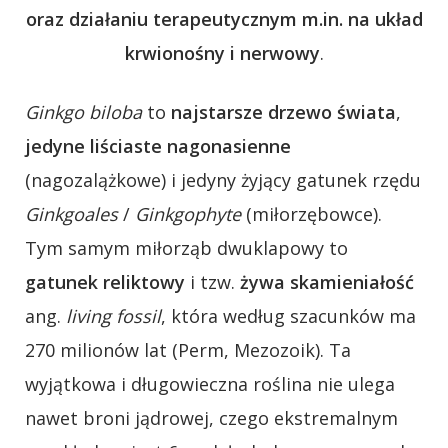
oraz działaniu terapeutycznym m.in. na układ
krwionośny i nerwowy
.
Ginkgo biloba
to
najstarsze drzewo świata
,
jedyne liściaste nagonasienne
(nagozalążkowe) i jedyny żyjący gatunek rzędu
Ginkgoales
/
Ginkgophyte
(miłorzębowce).
Tym samym miłorząb dwuklapowy to
gatunek reliktowy
i tzw.
żywa skamieniałość
ang.
living fossil
, która według szacunków ma
270 milionów lat (Perm, Mezozoik). Ta
wyjątkowa i długowieczna roślina nie ulega
nawet broni jądrowej, czego ekstremalnym