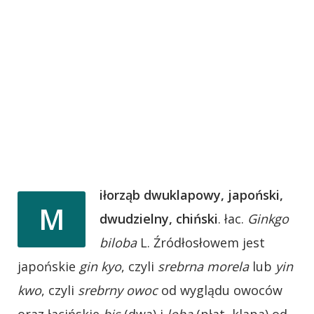
iłorząb dwuklapowy, japoński,
M
dwudzielny, chiński
. łac.
Ginkgo
biloba
L. Źródłosłowem jest
japońskie
gin kyo
, czyli
srebrna morela
lub
yin
kwo
, czyli
srebrny owoc
od wyglądu owoców