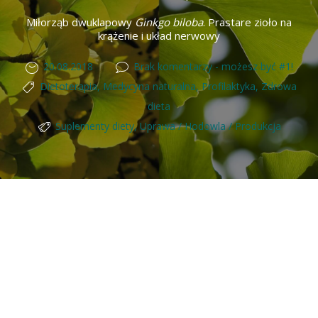
Miłorząb dwuklapowy
Ginkgo biloba
. Prastare zioło na
krążenie i układ nerwowy
20.08.2018
Brak komentarzy - możesz być #1!
Dietoterapia
,
Medycyna naturalna
,
Profilaktyka
,
Zdrowa
dieta
Suplementy diety
,
Uprawa / Hodowla / Produkcja