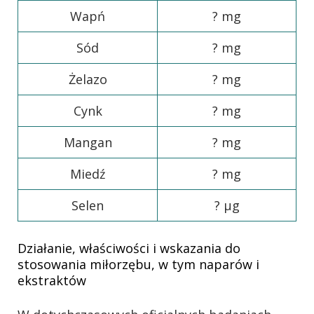
Wapń
? mg
Sód
? mg
Żelazo
? mg
Cynk
? mg
Mangan
? mg
Miedź
? mg
Selen
? µg
Działanie, właściwości i wskazania do
stosowania miłorzębu, w tym naparów i
ekstraktów