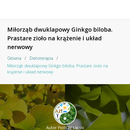
Miłorząb dwuklapowy Ginkgo biloba.
Prastare zioło na krążenie i układ
nerwowy
Główna
/
Dietoterapia
/
Miłorząb dwuklapowy Ginkgo biloba. Prastare zioło na
krążenie i układ nerwowy
Autor
Piotr W Lip.ski