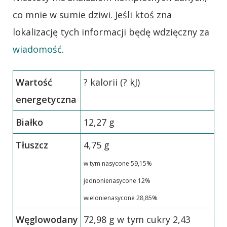
co mnie w sumie dziwi. Jeśli ktoś zna
lokalizację tych informacji będę wdzięczny za
wiadomość
.
Wartość
? kalorii (? kJ)
energetyczna
Białko
12,27 g
Tłuszcz
4,75 g
w tym nasycone 59,15%
jednonienasycone 12%
wielonienasycone 28,85%
Węglowodany
72,98 g w tym cukry 2,43