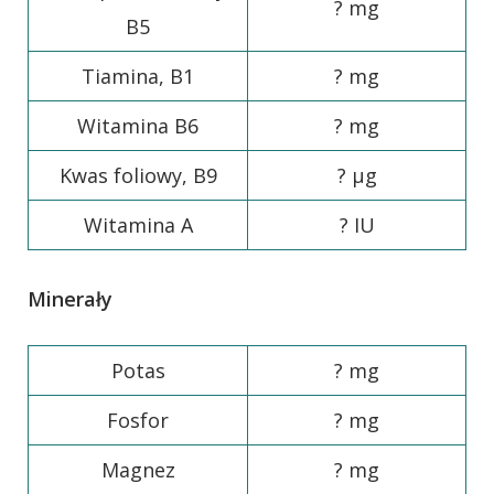
? mg
B5
Tiamina, B1
? mg
Witamina B6
? mg
Kwas foliowy, B9
? µg
Witamina A
? IU
Minerały
Potas
? mg
Fosfor
? mg
Magnez
? mg