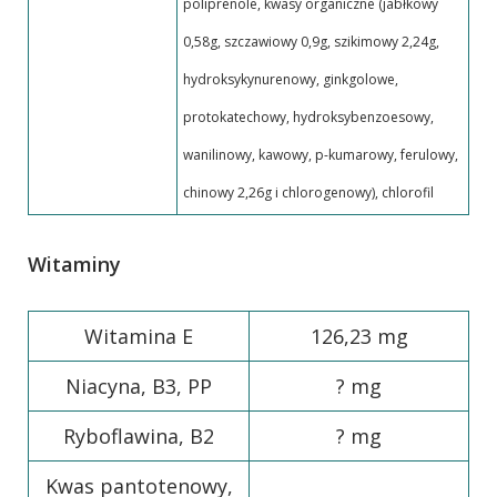
poliprenole, kwasy organiczne (jabłkowy
0,58g, szczawiowy 0,9g, szikimowy 2,24g,
hydroksykynurenowy, ginkgolowe,
protokatechowy, hydroksybenzoesowy,
wanilinowy, kawowy, p-kumarowy, ferulowy,
chinowy 2,26g i chlorogenowy), chlorofil
Witaminy
Witamina E
126,23 mg
Niacyna, B3, PP
? mg
Ryboflawina, B2
? mg
Kwas pantotenowy,