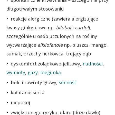
spontaniczne krwawienia – szczególnie przy
długotrwałym stosowaniu
reakcje alergiczne (zawiera alergizujące
kwasy ginkgolowe np.
bilobol
i
cardol
),
szczególnie u osób uczulonych na rośliny
wytwarzające
alkilofenole
np. bluszcz, mango,
sumak, orzechy nerkowca, trujący dąb
dyskomfort żołądkowo-jelitowy,
nudności
,
wymioty
,
gazy
,
biegunka
bóle i zawroty głowy,
senność
kołatanie serca
niepokój
zwiększonego ryzyko udaru (duże dawki)