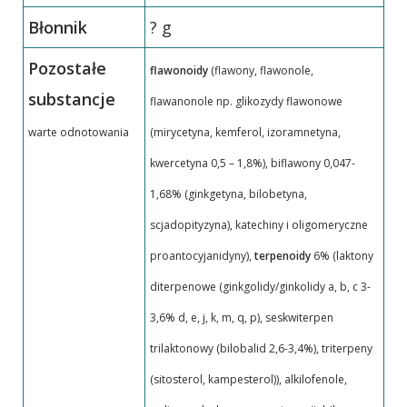
Błonnik
? g
Pozostałe
flawonoidy
(flawony, flawonole,
substancje
flawanonole np. glikozydy flawonowe
warte odnotowania
(mirycetyna, kemferol, izoramnetyna,
kwercetyna 0,5 – 1,8%), biflawony 0,047-
1,68% (ginkgetyna, bilobetyna,
scjadopityzyna), katechiny i oligomeryczne
proantocyjanidyny),
terpenoidy
6% (laktony
diterpenowe (ginkgolidy/ginkolidy a, b, c 3-
3,6% d, e, j, k, m, q, p), seskwiterpen
trilaktonowy (bilobalid 2,6-3,4%), triterpeny
(sitosterol, kampesterol)), alkilofenole,