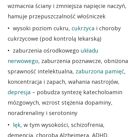
wzmacnia ściany i zmniejsza napięcie naczyń,
hamuje przepuszczalność włośniczek
wysoki poziom cukru,
cukrzyca
i choroby
cukrzycowe (pod kontrolą lekarską)
zaburzenia ośrodkowego
układu
nerwowego
, zaburzenia poznawcze, obniżona
sprawność intelektualna,
zaburzona pamięć
,
koncentracja i zapach, wahania nastrojów,
depresja
– pobudza syntezę katecholoamin
mózgowych, wzrost stężenia dopaminy,
noradrenaliny i serotoniny
lęk
, w tym wysokości, schizofrenia,
demencja, choroba Alzheimera, ADHD,