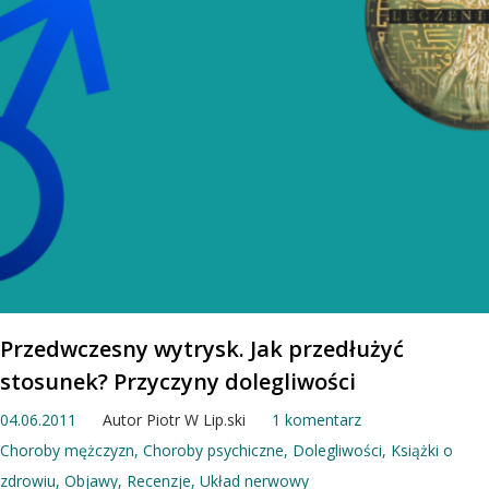
Przedwczesny wytrysk. Jak przedłużyć
stosunek? Przyczyny dolegliwości
04.06.2011
Autor
Piotr W Lip.ski
1 komentarz
Choroby mężczyzn
,
Choroby psychiczne
,
Dolegliwości
,
Książki o
zdrowiu
,
Objawy
,
Recenzje
,
Układ nerwowy