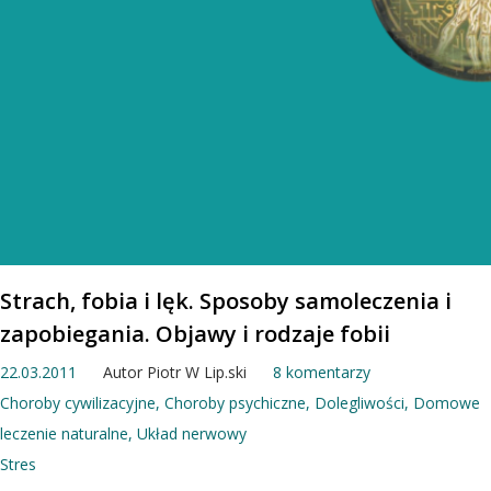
Strach, fobia i lęk. Sposoby samoleczenia i
zapobiegania. Objawy i rodzaje fobii
22.03.2011
Autor
Piotr W Lip.ski
8 komentarzy
Choroby cywilizacyjne
,
Choroby psychiczne
,
Dolegliwości
,
Domowe
leczenie naturalne
,
Układ nerwowy
Stres