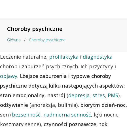
Choroby psychiczne
Główna
/
Choroby psychiczne
Kategoria:
Leczenie naturalne,
profilaktyka
i
diagnostyka
Choroby
chorób i zaburzeń psychicznych. Ich przyczyny i
psychiczne
objawy
.
Lżejsze zaburzenia i typowe choroby
psychiczne dotyczą kilku następujących aspektów:
stan emocjonalny, nastrój
(
depresja
,
stres
,
PMS
),
odżywianie
(anoreksja, bulimia),
biorytm dzień-noc,
sen
(
bezsenność
,
nadmierna senność
, lęki nocne,
koszmary senne),
czynności poznawcze, tok