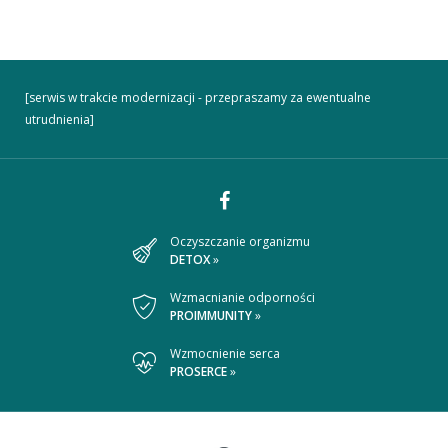
[serwis w trakcie modernizacji - przepraszamy za ewentualne
utrudnienia]
Dołącz
Oczyszczanie organizmu
DETOX
»
do
nas
Wzmacnianie odporności
PROIMMUNITY
»
na
Wzmocnienie serca
Facebooku
PROSERCE
»