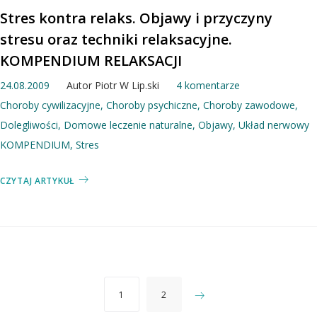
Stres kontra relaks. Objawy i przyczyny
stresu oraz techniki relaksacyjne.
KOMPENDIUM RELAKSACJI
24.08.2009
Autor
Piotr W Lip.ski
4 komentarze
Choroby cywilizacyjne
,
Choroby psychiczne
,
Choroby zawodowe
,
Dolegliwości
,
Domowe leczenie naturalne
,
Objawy
,
Układ nerwowy
KOMPENDIUM
,
Stres
CZYTAJ ARTYKUŁ
Stronicowanie
1
2
wpisów