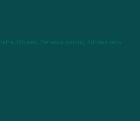
ralne
,
Objawy
,
Pierwsza pomoc
,
Zdrowe zęby