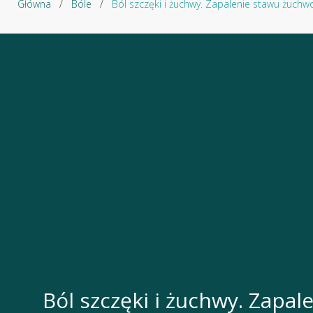
Główna
/
Bóle
/
Ból szczęki i żuchwy. Zapalenie stawu żuchw
Ból szczęki i żuchwy. Zapa