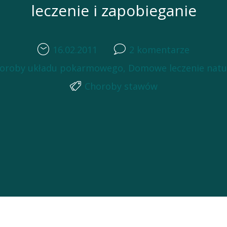
leczenie i zapobieganie
16.02.2011
2 komentarze
oroby układu pokarmowego
,
Domowe leczenie natu
Choroby stawów