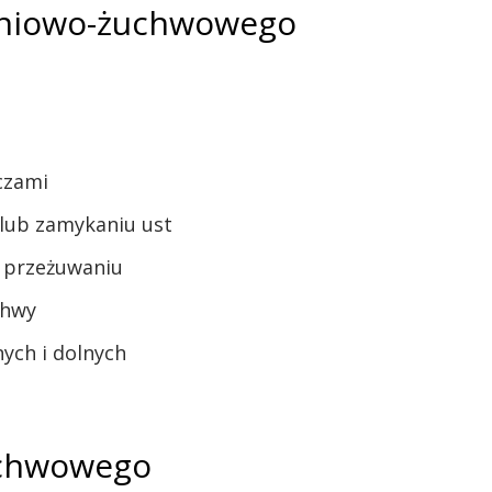
roniowo-żuchwowego
oczami
 lub zamykaniu ust
b przeżuwaniu
chwy
ych i dolnych
uchwowego