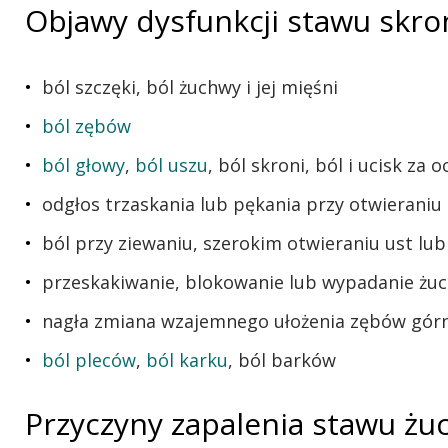
Objawy dysfunkcji stawu sk
ból szczęki, ból żuchwy i jej mięśni
ból zębów
ból głowy
,
ból uszu
, ból skroni, ból i ucisk za 
odgłos trzaskania lub pękania przy otwieraniu
ból przy ziewaniu, szerokim otwieraniu ust lu
przeskakiwanie, blokowanie lub wypadanie żu
nagła zmiana wzajemnego ułożenia zębów górn
ból pleców
,
ból karku
, ból barków
Przyczyny zapalenia stawu ż