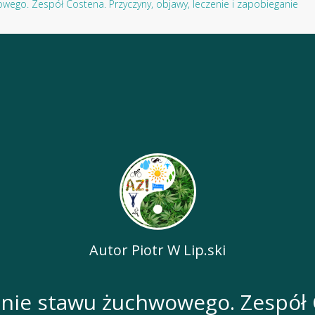
owego. Zespół Costena. Przyczyny, objawy, leczenie i zapobieganie
Autor
Piotr W Lip.ski
lenie stawu żuchwowego. Zespół 