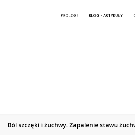
nas
na
PROLOG!
BLOG • ARTYKUŁY
Facebooku
Ból szczęki i żuchwy. Zapalenie stawu żuch