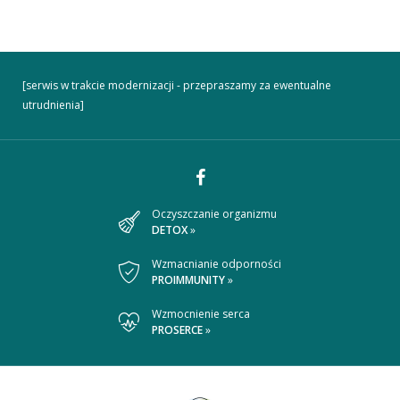
[serwis w trakcie modernizacji - przepraszamy za ewentualne
utrudnienia]
Dołącz
Oczyszczanie organizmu
DETOX
»
do
nas
Wzmacnianie odporności
PROIMMUNITY
»
na
Wzmocnienie serca
Facebooku
PROSERCE
»