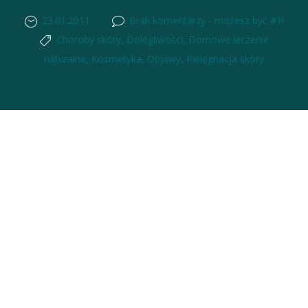
23.01.2011
Brak komentarzy - możesz być #1!
Choroby skóry
,
Dolegliwości
,
Domowe leczenie
naturalne
,
Kosmetyka
,
Objawy
,
Pielęgnacja skóry