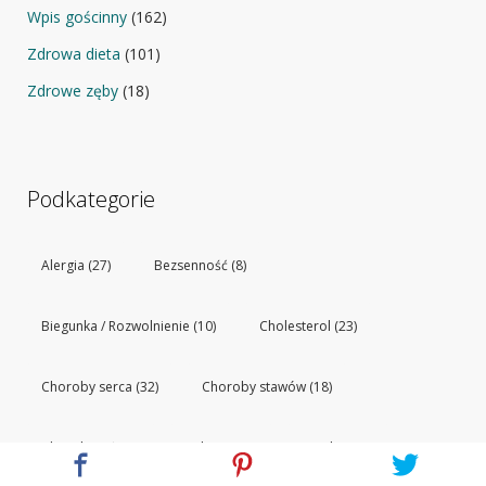
Wpis gościnny
(162)
Zdrowa dieta
(101)
Zdrowe zęby
(18)
Podkategorie
Alergia
(27)
Bezsenność
(8)
Biegunka / Rozwolnienie
(10)
Cholesterol
(23)
Choroby serca
(32)
Choroby stawów
(18)
Choroby żył
(28)
Cukrzyca
(6)
Grzybice
(4)