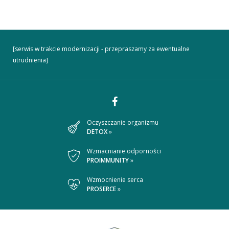
[serwis w trakcie modernizacji - przepraszamy za ewentualne
utrudnienia]
Dołącz
Oczyszczanie organizmu
DETOX
»
do
nas
Wzmacnianie odporności
PROIMMUNITY
»
na
Wzmocnienie serca
Facebooku
PROSERCE
»