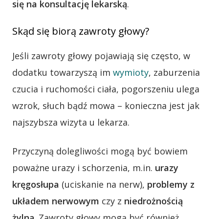
się na konsultację lekarską
.
Skąd się biorą zawroty głowy?
Jeśli zawroty głowy pojawiają się często, w
dodatku towarzyszą im
wymioty
, zaburzenia
czucia i ruchomości ciała, pogorszeniu ulega
wzrok, słuch bądź mowa – konieczna jest jak
najszybsza wizyta u lekarza.
Przyczyną dolegliwości mogą być bowiem
poważne urazy i schorzenia, m.in.
urazy
kręgosłupa
(uciskanie na nerw),
problemy z
układem nerwowym
czy z
niedrożnością
żylną
. Zawroty głowy mogą być również