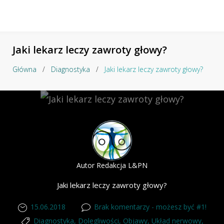
Jaki lekarz leczy zawroty głowy?
Główna
/
Diagnostyka
/
Jaki lekarz leczy zawroty głowy?
Autor
Redakcja L&PN
Jaki lekarz leczy zawroty głowy?
15.06.2018
Brak komentarzy - możesz być #1!
Diagnostyka
,
Dolegliwości
,
Objawy
,
Układ nerwowy
,