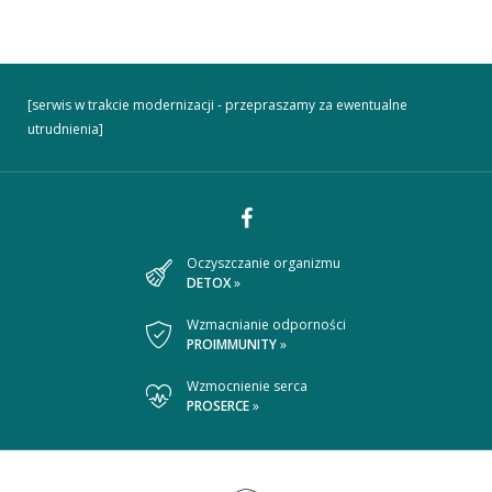
[serwis w trakcie modernizacji - przepraszamy za ewentualne
utrudnienia]
Dołącz
Oczyszczanie organizmu
DETOX
»
do
nas
Wzmacnianie odporności
PROIMMUNITY
»
na
Wzmocnienie serca
Facebooku
PROSERCE
»