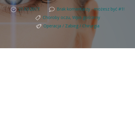
21.03.2017
Brak komentarzy - możesz być #1!
Choroby oczu
,
Wpis gościnny
Operacja / Zabieg / Chirurgia