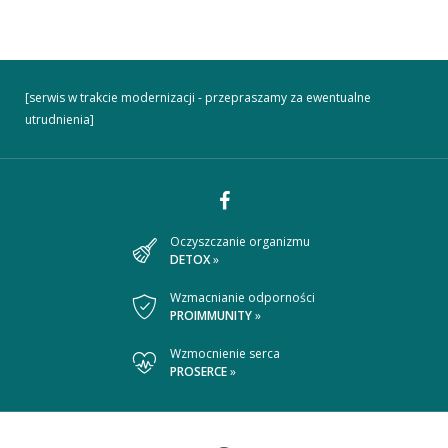
[serwis w trakcie modernizacji - przepraszamy za ewentualne
utrudnienia]
Dołącz
Oczyszczanie organizmu
DETOX
»
do
nas
Wzmacnianie odporności
PROIMMUNITY
»
na
Wzmocnienie serca
Facebooku
PROSERCE
»