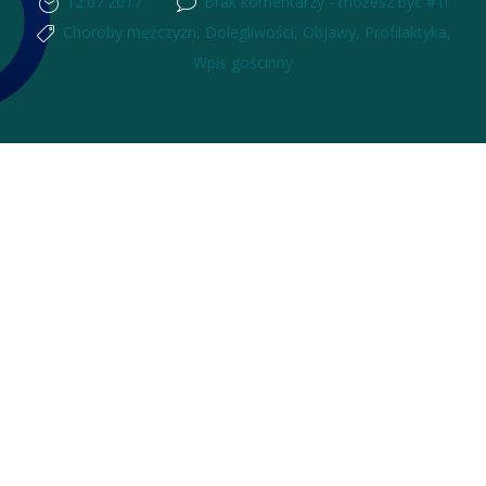
12.07.2017
Brak komentarzy - możesz być #1!
Choroby mężczyzn
,
Dolegliwości
,
Objawy
,
Profilaktyka
,
Wpis gościnny