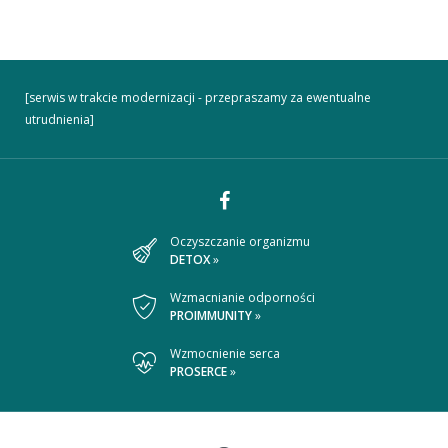
[serwis w trakcie modernizacji - przepraszamy za ewentualne
utrudnienia]
Dołącz
Oczyszczanie organizmu
DETOX
»
do
nas
Wzmacnianie odporności
PROIMMUNITY
»
na
Wzmocnienie serca
Facebooku
PROSERCE
»