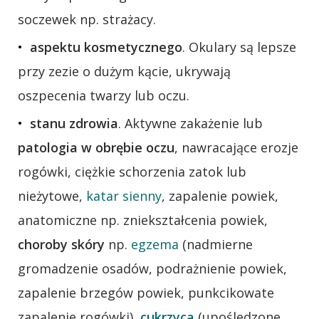
soczewek np. strażacy.
aspektu kosmetycznego
. Okulary są lepsze
przy zezie o dużym kącie, ukrywają
oszpecenia twarzy lub oczu.
stanu zdrowia
. Aktywne zakażenie lub
patologia w obrębie oczu
, nawracające erozje
rogówki, ciężkie schorzenia zatok lub
nieżytowe,
katar sienny
, zapalenie powiek,
anatomiczne np. zniekształcenia powiek,
choroby skóry
np.
egzema
(nadmierne
gromadzenie osadów, podrażnienie powiek,
zapalenie brzegów powiek, punkcikowate
zapalenie rogówki),
cukrzyca
(upośledzone