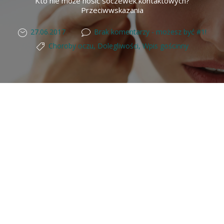
Kto nie może nosić soczewek kontaktowych?
Przeciwwskazania
27.06.2017
Brak komentarzy - możesz być #1!
Choroby oczu
,
Dolegliwości
,
Wpis gościnny