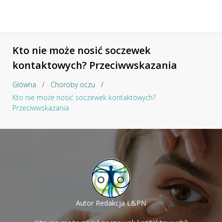
Kto nie może nosić soczewek
kontaktowych? Przeciwwskazania
Główna
/
Choroby oczu
/
Kto nie może nosić soczewek kontaktowych?
Przeciwwskazania
Autor
Redakcja L&PN