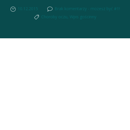
10.12.2015
Brak komentarzy - możesz być #1!
Choroby oczu
,
Wpis gościnny