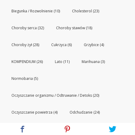
Biegunka / Rozwolnienie
(10)
Cholesterol
(23)
Choroby serca
(32)
Choroby stawów
(18)
Choroby żył
(28)
Cukrzyca
(6)
Grzybice
(4)
KOMPENDIUM
(26)
Lato
(11)
Marihuana
(3)
Normobaria
(5)
Oczyszczanie organizmu / Odtruwanie / Detoks
(20)
Oczyszczanie powietrza
(4)
Odchudzanie
(24)
Odporność organizmu
(9)
Oparzenia
(4)