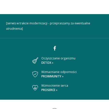
[serwis w trakcie modernizacji - przepraszamy za ewentualne
utrudnienia]
Dołącz
Oczyszczanie organizmu
DETOX
»
do
nas
Wzmacnianie odporności
PROIMMUNITY
»
na
Wzmocnienie serca
Facebooku
PROSERCE
»