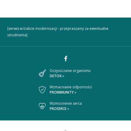
[serwis w trakcie modernizacji - przepraszamy za ewentualne
utrudnienia]
Dołącz
Oczyszczanie organizmu
DETOX
»
do
nas
Wzmacnianie odporności
PROIMMUNITY
»
na
Wzmocnienie serca
Facebooku
PROSERCE
»