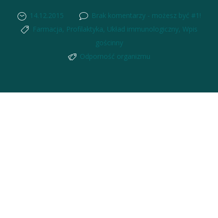
14.12.2015
Brak komentarzy - możesz być #1!
Farmacja
,
Profilaktyka
,
Układ immunologiczny
,
Wpis
gościnny
Odporność organizmu