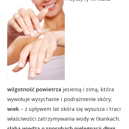
wilgotność powietrza
jesienią i zimą, która
wywołuje wysychanie i podrażnienie skóry;
wiek
– z upływem lat skóra się wysusza i traci
właściwości zatrzymywania wody w tkankach;
słaba wiedza o sposobach pielęgnacji dłoni
.