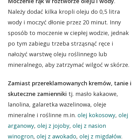
Moczenie rąk w roztworze oleju i wody
.
Należy dodać kilka kropli oleju do 0,5 litra
wody i moczyć dłonie przez 20 minut. Inny
sposób to moczenie w ciepłej wodzie, jednak
po tym zabiegu trzeba strząsnąć ręce i
nałożyć warstwę oleju roślinnego lub
mineralnego, aby zatrzymać wilgoć w skórze.
Zamiast przereklamowanych kremów, tanie i
skuteczne zamienniki
tj. masło kakaowe,
lanolina, galaretka wazelinowa, oleje
mineralne i roślinne m.in.
olej kokosowy
,
olej
arganowy
,
olej z jojoby
,
olej z nasion
winogron
,
olej z awokado
,
olej z migdałów
.