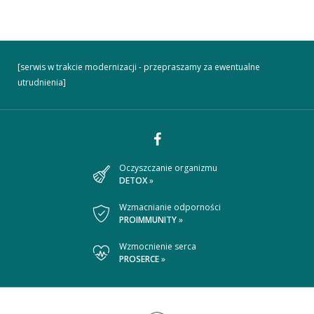
[serwis w trakcie modernizacji - przepraszamy za ewentualne
utrudnienia]
Dołącz
Oczyszczanie organizmu
DETOX
»
do
nas
Wzmacnianie odporności
PROIMMUNITY
»
na
Wzmocnienie serca
Facebooku
PROSERCE
»