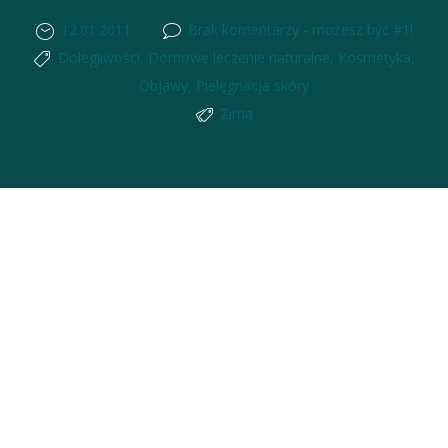
12.01.2011
Brak komentarzy - możesz być #1!
Dolegliwości
,
Domowe leczenie naturalne
,
Kosmetyka
,
Objawy
,
Pielęgnacja skóry
Zima