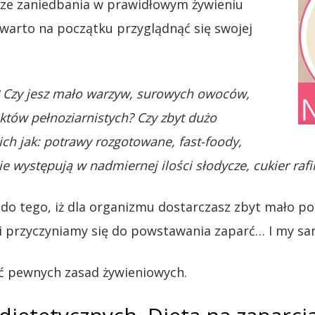
asze zaniedbania w prawidłowym żywieniu
 warto na początku przyglądnąć się swojej
? Czy jesz mało warzyw, surowych owoców,
tów pełnoziarnistych? Czy zbyt dużo
h jak: potrawy rozgotowane, fast-foody,
e występują w nadmiernej ilości słodycze, cukier rafi
 do tego, iż dla organizmu dostarczasz zbyt mało 
i przyczyniamy się do powstawania zaparć… I my sa
ć pewnych zasad żywieniowych.