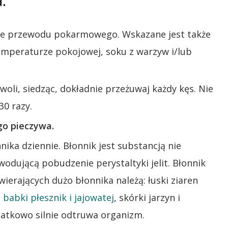
.
howe przewodu pokarmowego. Wskazane jest także
emperaturze pokojowej, soku z warzyw i/lub
woli, siedząc, dokładnie przeżuwaj każdy kęs. Nie
30 razy.
go pieczywa.
ika dziennie. Błonnik jest substancją nie
odującą pobudzenie perystaltyki jelit. Błonnik
ierających dużo błonnika należą: łuski ziaren
 babki płesznik i jajowatej
, skórki jarzyn i
datkowo silnie odtruwa organizm.