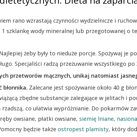
etetycznych. Dieta na zaparcia
wiem rano wzrastają czynności wydzielnicze i ruc
 1 szklankę wody mineralnej lub przegotowanej o t
Najlepiej żeby były to nieduże porcje. Spożywaj je po
ługo. Specjaliści radzą przeżuwanie wszystkiego po 
ych przetworów mącznych, unikaj natomiast jasne
 błonnika.
Zalecane jest spożywanie około 40 g błonn
ążącą zbędne substancje zalegające w jelitach i pow
 rzadszą, co ułatwia wypróżnianie. Do pokarmów zaw
tręby owsiane, płatki owsiane,
siemię lniane
,
nasiona
 Pomocny będzie także
ostropest plamisty
, który do