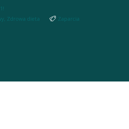
1!
wy
,
Zdrowa dieta
Zaparcia