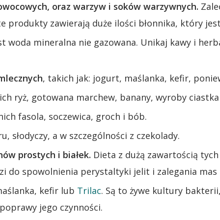
owocowych, oraz warzyw i soków warzywnych.
Zale
te produkty zawierają duże ilości błonnika, który je
st woda mineralna nie gazowana. Unikaj kawy i herb
mlecznych
, takich jak: jogurt, maślanka, kefir, p
ich ryż, gotowana marchew, banany, wyroby ciastkar
ich fasola, soczewica, groch i bób.
u, słodyczy, a w szczególności z czekolady.
w prostych i białek.
Dieta z dużą zawartością tych
i do spowolnienia perystaltyki jelit i zalegania mas
maślanka, kefir lub
Trilac
. Są to żywe kultury bakterii
 poprawy jego czynności.