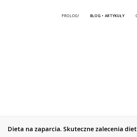
nas
na
PROLOG!
BLOG • ARTYKUŁY
Facebooku
Dieta na zaparcia. Skuteczne zalecenia die