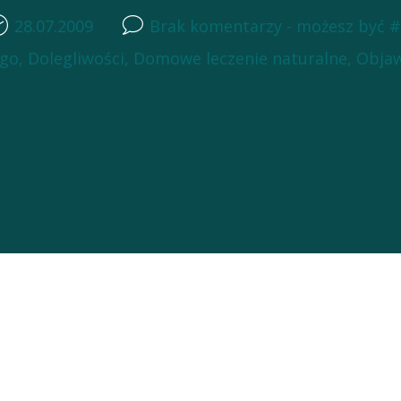
28.07.2009
Brak komentarzy - możesz być #
ego
,
Dolegliwości
,
Domowe leczenie naturalne
,
Obja