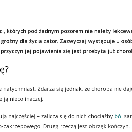
ści, których pod żadnym pozorem nie należy lekcewa
oźny dla życia zator. Zazwyczaj występuje u osób 
 przyczyn jej pojawienia się jest przebyta już cho
ę?
 natychmiast. Zdarza się jednak, że choroba nie daj
 ją nieco inaczej.
ją najczęściej – zalicza się do nich chociażby
ból
sam
no-zakrzepowego. Drugą rzeczą jest obrzęk kończyn, 