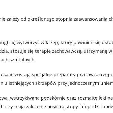
nie zależy od określonego stopnia zaawansowania c
 mógł się wytworzyć zakrzep, który powinien się us
dudzia, stosuje się terapię zachowawczą, utrzymaną 
ach szpitalnych.
pisane zostają specjalne preparaty przeciwzakrzepo
aniu istniejących skrzepów przy jednoczesnym uniem
wa, wstrzykiwana podskórnie oraz rozmaite leki na
horzy mają zalecenie nosić rajstopy lub podkolanówk