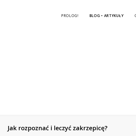
nas
na
PROLOG!
BLOG • ARTYKUŁY
Facebooku
Jak rozpoznać i leczyć zakrzepicę?