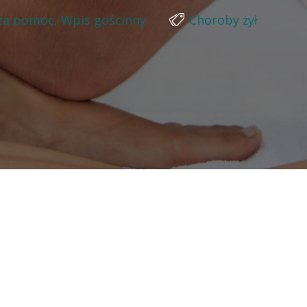
za pomoc
,
Wpis gościnny
Choroby żył