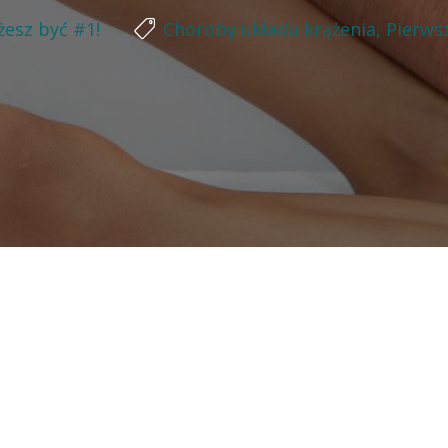
esz być #1!
Choroby układu krążenia
,
Pierws